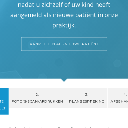
nadat u zichzelf of uw kind heeft
aangemeld als nieuwe patiënt in onze
praktijk.
AANMELDEN ALS NIEUWE PATIËNT
2.
3.
4.
TE
FOTO'S/SCAN/AFDRUKKEN
PLANBESPREKING
AFBEHA
ULT