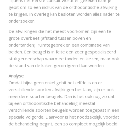
Tijdens het eerste consult wordt er gekeken naar je
Dez
gebit om zo een indruk van de orthodontische afwijking
uit 
de
te krijgen. In overleg kan besloten worden alles nader te
De 
onderzoeken.
Er w
De afwijkingen die het meest voorkomen zijn een te
rön
grote overbeet (afstand tussen boven en
over
iet
ondertanden), ruimtegebrek en een combinatie van
kaak
om
beiden. Een beugel is in feite een zeer gespecialiseerd
foto
stuk gereedschap waarmee tanden en kiezen, maar ook
word
de stand van de kaken gecorrigeerd kan worden.
van
Analyse
Digi
 5
Omdat bijna geen enkel gebit hetzelfde is en er
Met
verschillende soorten afwijkingen bestaan, zijn er ook
port
t
meerdere soorten beugels. Dan is het ook nog zo dat
tijd
bij een orthodontische behandeling meestal
gewe
verschillende soorten beugels worden toegepast in een
het 
oor
speciale volgorde. Daarvoor is het noodzakelijk, voordat
De 
 of
de behandeling begint, een zo compleet mogelijk beeld
Wij