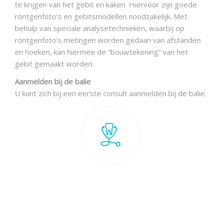
 de
te krijgen van het gebit en kaken. Hiervoor zijn goede
een 
an
röntgenfoto’s en gebitsmodellen noodzakelijk. Met
heb
behulp van speciale analysetechnieken, waarbij op
röntgenfoto’s metingen worden gedaan van afstanden
De 
en hoeken, kan hiermee de “bouwtekening” van het
Met 
ordt
gebit gemaakt worden.
rub
 en
zowe
se
Aanmelden bij de balie
gema
U kunt zich bij een eerste consult aanmelden bij de balie.
dan 
mee
ong
De 
en in
De w
l
moet
dien
is
afge
word
Oud