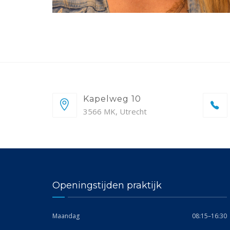
Kapelweg 10
3566 MK, Utrecht
Openingstijden praktijk
Maandag
08:15–16:30