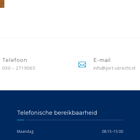
Telefoon
E-mail
030 – 2719065
info@jort-utrecht.nl
Telefonische bereikbaarheid
Maandag
08:15–15:00