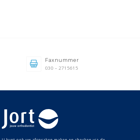
Faxnummer
030 – 2715615
U kunt ook uw afspraken maken en checken via de